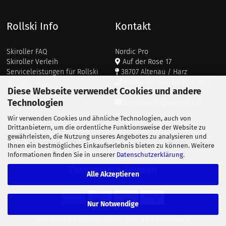
Rollski Info
Kontakt
Skiroller FAQ
Nordic Pro
Skiroller Verleih
Auf der Rose 17
Serviceleistungen für Rollski
38707 Altenau / Harz
Rufen Sie uns an: 0 53 28 /
Skiroller Kurse
Diese Webseite verwendet Cookies und andere
911 687
Technologien
E-Mail: info@skiroller.de
Wir verwenden Cookies und ähnliche Technologien, auch von
Drittanbietern, um die ordentliche Funktionsweise der Website zu
gewährleisten, die Nutzung unseres Angebotes zu analysieren und
Ihnen ein bestmögliches Einkaufserlebnis bieten zu können. Weitere
Informationen finden Sie in unserer
Datenschutzerklärung
.
Zahlung und Versand
Alle Akzeptieren
Nur Notwendige
Alle Preise sind inkl. MwSt., zzgl.
Versandkosten