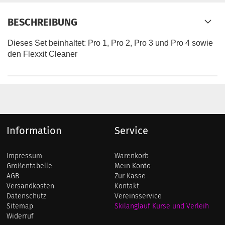
BESCHREIBUNG
Dieses Set beinhaltet: Pro 1, Pro 2, Pro 3 und Pro 4 sowie
den Flexxit Cleaner
Information
Service
Impressum
Warenkorb
Größentabelle
Mein Konto
AGB
Zur Kasse
Versandkosten
Kontakt
Datenschutz
Vereinsservice
Sitemap
Skilanglauf Kurse und Verleih
Widerruf