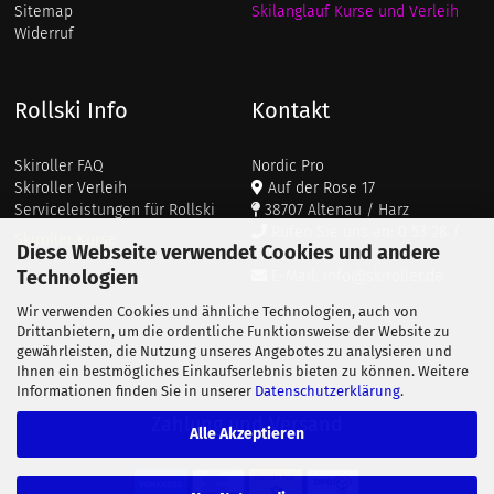
Sitemap
Skilanglauf Kurse und Verleih
Widerruf
Rollski Info
Kontakt
Skiroller FAQ
Nordic Pro
Skiroller Verleih
Auf der Rose 17
Serviceleistungen für Rollski
38707 Altenau / Harz
Rufen Sie uns an: 0 53 28 /
Skiroller Kurse
Diese Webseite verwendet Cookies und andere
911 687
Technologien
E-Mail: info@skiroller.de
Wir verwenden Cookies und ähnliche Technologien, auch von
Drittanbietern, um die ordentliche Funktionsweise der Website zu
gewährleisten, die Nutzung unseres Angebotes zu analysieren und
Ihnen ein bestmögliches Einkaufserlebnis bieten zu können. Weitere
Informationen finden Sie in unserer
Datenschutzerklärung
.
Zahlung und Versand
Alle Akzeptieren