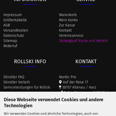
Impressum
Warenkorb
Größentabelle
Mein Konto
AGB
Zur Kasse
Versandkosten
Kontakt
Datenschutz
Vereinsservice
Sitemap
Skilanglauf Kurse und Verleih
Widerruf
ROLLSKI INFO
KONTAKT
Skiroller FAQ
Nordic Pro
Skiroller Verleih
Auf der Rose 17
Serviceleistungen für Rollski
38707 Altenau / Harz
Rufen Sie uns an: 0 53 28 /
Skiroller Kurse
911 687
Diese Webseite verwendet Cookies und andere
E-Mail: info@skiroller.de
Technologien
Wir verwenden Cookies und ähnliche Technologien, auch von