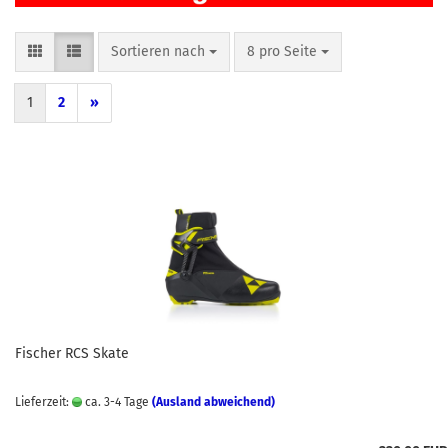
Sortieren nach
pro Seite
Sortieren nach
8 pro Seite
1
2
»
Fischer RCS Skate
Lieferzeit:
ca. 3-4 Tage
(Ausland abweichend)