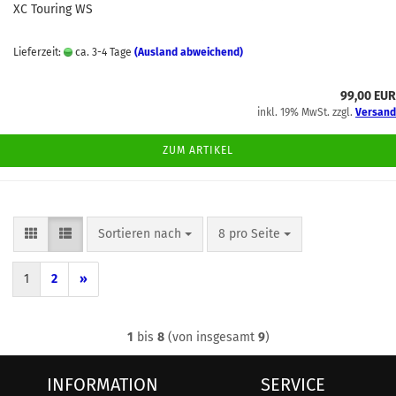
XC Touring WS
Lieferzeit:
ca. 3-4 Tage
(Ausland abweichend)
99,00 EUR
inkl. 19% MwSt. zzgl.
Versand
ZUM ARTIKEL
Sortieren nach
pro Seite
Sortieren nach
8 pro Seite
1
2
»
1
bis
8
(von insgesamt
9
)
INFORMATION
SERVICE