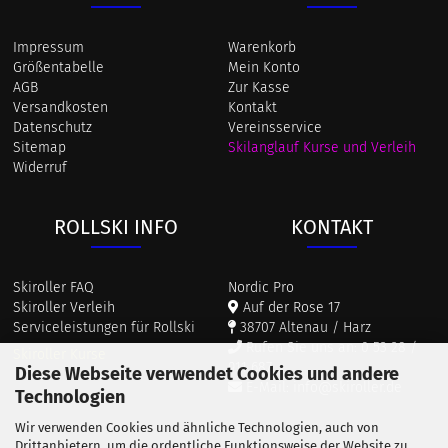
Impressum
Warenkorb
Größentabelle
Mein Konto
AGB
Zur Kasse
Versandkosten
Kontakt
Datenschutz
Vereinsservice
Sitemap
Skilanglauf Kurse und Verleih
Widerruf
ROLLSKI INFO
KONTAKT
Skiroller FAQ
Nordic Pro
Skiroller Verleih
Auf der Rose 17
Serviceleistungen für Rollski
38707 Altenau / Harz
Rufen Sie uns an: 0 53 28 /
Skiroller Kurse
911 687
Diese Webseite verwendet Cookies und andere
E-Mail: info@skiroller.de
Technologien
Wir verwenden Cookies und ähnliche Technologien, auch von
Drittanbietern, um die ordentliche Funktionsweise der Website zu