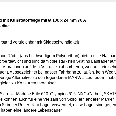
 mit Kunststofffelge mit Ø 100 x 24 mm 78 A
oller
erstand vergleichbar mit Skigeschwindigkeit
on Räder (aus hochwertigem Polyurethan) bieten eine Haltbark
Körpergewicht und sind damit die stärksten Skating Laufräder au
die Vibrationen auf dem Asphalt zu absorbieren, wodurch ein s
steht. Ausgezeichnet bei nasser Fahrbahn zu laufen, kein Wegr
lwertige Alternative zu den legendären MARWE-Laufrädern, habe
rgleich zu Konkurrenzprodukten.
 Skiroller Modelle Elite 610, Olympico 615, NXC-Carbon, SKAT
e können auch für eine Vielzahl von Skirollern anderer Marke
o Skiroller Rollen Niro Lager verwendet, diese Lager sind geg
 haben eine längere Lebensdauer.