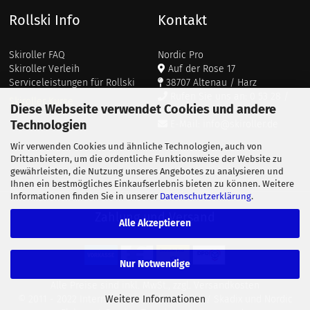
Rollski Info
Kontakt
Skiroller FAQ
Nordic Pro
Skiroller Verleih
Auf der Rose 17
Serviceleistungen für Rollski
38707 Altenau / Harz
Rufen Sie uns an: 0 53 28 /
Skiroller Kurse
Diese Webseite verwendet Cookies und andere
911 687
Technologien
E-Mail: info@skiroller.de
Wir verwenden Cookies und ähnliche Technologien, auch von
Drittanbietern, um die ordentliche Funktionsweise der Website zu
gewährleisten, die Nutzung unseres Angebotes zu analysieren und
Ihnen ein bestmögliches Einkaufserlebnis bieten zu können. Weitere
Informationen finden Sie in unserer
Datenschutzerklärung
.
Zahlung und Versand
Alle Akzeptieren
Nur Notwendige
Alle Preise sind inkl. MwSt., zzgl.
Versandkosten
© 2011 - 2022 Internetshop von Nordic Pro / Skadix und Nordic
Weitere Informationen