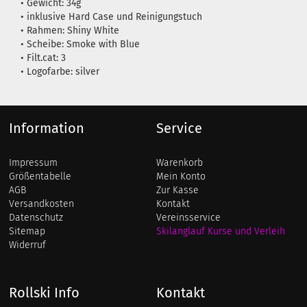
• Gewicht: 34g
• inklusive Hard Case und Reinigungstuch
• Rahmen: Shiny White
• Scheibe: Smoke with Blue
• Filt.cat: 3
• Logofarbe: silver
Information
Service
Impressum
Warenkorb
Größentabelle
Mein Konto
AGB
Zur Kasse
Versandkosten
Kontakt
Datenschutz
Vereinsservice
Sitemap
Skilanglauf Kurse und Verleih
Widerruf
Rollski Info
Kontakt