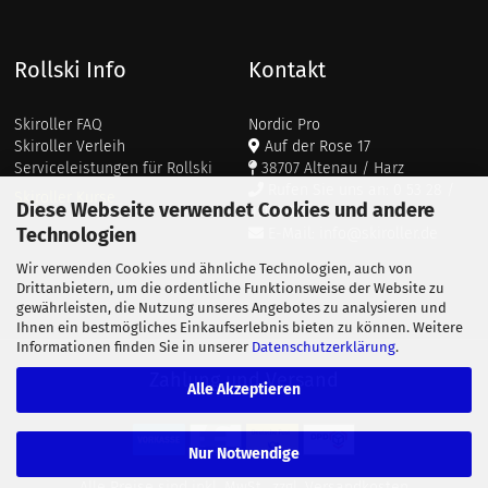
Rollski Info
Kontakt
Skiroller FAQ
Nordic Pro
Skiroller Verleih
Auf der Rose 17
Serviceleistungen für Rollski
38707 Altenau / Harz
Rufen Sie uns an: 0 53 28 /
Skiroller Kurse
Diese Webseite verwendet Cookies und andere
911 687
Technologien
E-Mail: info@skiroller.de
Wir verwenden Cookies und ähnliche Technologien, auch von
Drittanbietern, um die ordentliche Funktionsweise der Website zu
gewährleisten, die Nutzung unseres Angebotes zu analysieren und
Ihnen ein bestmögliches Einkaufserlebnis bieten zu können. Weitere
Informationen finden Sie in unserer
Datenschutzerklärung
.
Zahlung und Versand
Alle Akzeptieren
Nur Notwendige
Alle Preise sind inkl. MwSt., zzgl.
Versandkosten