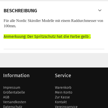
BESCHREIBUNG
Für alle Nordic Skiroller Modelle mit einem Raddurchmesser von
.
100mm
Anmerkuung: Der Spritzschutz hat die Farbe gelb .
Information
Service
Impressum
Warenkorb
Größentabelle
Mein Konto
AGB
Zur Kasse
Versandkosten
Kontakt
Datenschutz
Vereinsservice