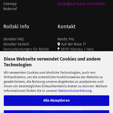
Sitemap
Skilanglauf Kurse und Verleih
Widerruf
Rollski Info
Kontakt
Skiroller FAQ
Nordic Pro
Skiroller Verleih
Auf der Rose 17
Serviceleistungen für Rollski
38707 Altenau / Harz
Rufen Sie uns an: 0 53 28 /
Skiroller Kurse
Diese Webseite verwendet Cookies und andere
911 687
Technologien
E-Mail: info@skiroller.de
Wir verwenden Cookies und ähnliche Technologien, auch von
Drittanbietern, um die ordentliche Funktionsweise der Website zu
gewährleisten, die Nutzung unseres Angebotes zu analysieren und
Ihnen ein bestmögliches Einkaufserlebnis bieten zu können. Weitere
Informationen finden Sie in unserer
Datenschutzerklärung
.
Zahlung und Versand
Alle Akzeptieren