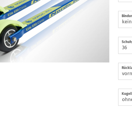
Bindu
Schuh
Rückl
Kugel