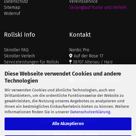
Datenschutz
Vereinsservice
Sitemap
Skilanglauf Kurse und Verleih
Widerruf
Rollski Info
Kontakt
Skiroller FAQ
Nordic Pro
Skiroller Verleih
Auf der Rose 17
Serviceleistungen für Rollski
38707 Altenau / Harz
Rufen Sie uns an: 0 53 28 /
Skiroller Kurse
Diese Webseite verwendet Cookies und andere
911 687
Technologien
E-Mail: info@skiroller.de
Wir verwenden Cookies und ähnliche Technologien, auch von
Drittanbietern, um die ordentliche Funktionsweise der Website zu
gewährleisten, die Nutzung unseres Angebotes zu analysieren und
Ihnen ein bestmögliches Einkaufserlebnis bieten zu können. Weitere
Informationen finden Sie in unserer
Datenschutzerklärung
.
Zahlung und Versand
Alle Akzeptieren