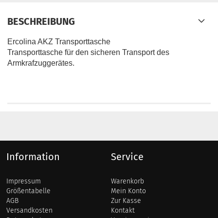
BESCHREIBUNG
Ercolina AKZ Transporttasche
Transporttasche für den sicheren Transport des
Armkrafzuggerätes.
Information
Service
Impressum
Warenkorb
Größentabelle
Mein Konto
AGB
Zur Kasse
Versandkosten
Kontakt